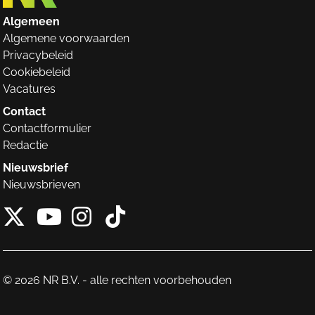
Algemeen
Algemene voorwaarden
Privacybeleid
Cookiebeleid
Vacatures
Contact
Contactformulier
Redactie
Nieuwsbrief
Nieuwsbrieven
X van NieuwRechts
Instagram van Nieuw
Tiktok van Nieuw
Youtube van NieuwRecht
© 2026 NR B.V. - alle rechten voorbehouden