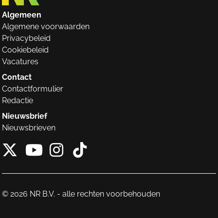
Algemeen
Algemene voorwaarden
Privacybeleid
Cookiebeleid
Vacatures
Contact
Contactformulier
Redactie
Nieuwsbrief
Nieuwsbrieven
X van NieuwRechts
Instagram van Nieuw
Tiktok van Nieuw
Youtube van NieuwRecht
© 2026 NR B.V. - alle rechten voorbehouden