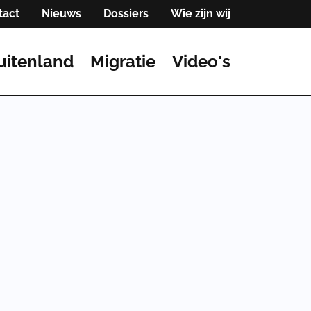
tact
Nieuws
Dossiers
Wie zijn wij
uitenland
Migratie
Video's