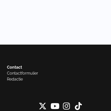
Contact
Contactformulier
Redactie
X van NieuwRech
Instagram 
Tiktok 