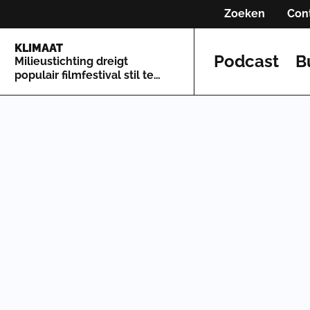
Zoeken
Con
KLIMAAT
Podcast
B
Milieustichting dreigt
populair filmfestival stil te
leggen om natuurregels