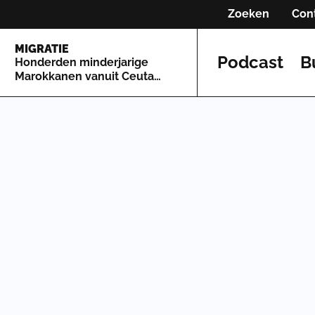
Zoeken
Con
MIGRATIE
Podcast
B
Honderden minderjarige
Marokkanen vanuit Ceuta
naar Spaans vasteland