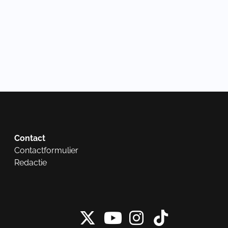
Contact
Contactformulier
Redactie
X van NieuwRech
Instagram 
Tiktok 