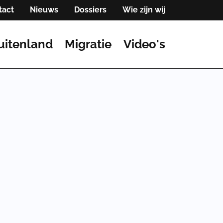
tact
Nieuws
Dossiers
Wie zijn wij
uitenland
Migratie
Video's