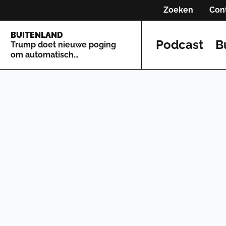
Zoeken
Con
BUITENLAND
Podcast
B
Trump doet nieuwe poging
om automatisch
staatsburgerschap te
beperken