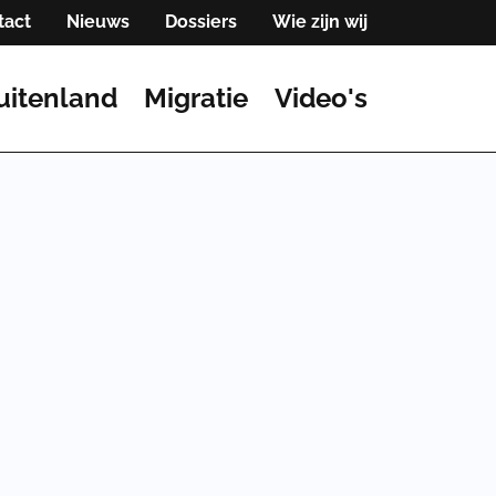
tact
Nieuws
Dossiers
Wie zijn wij
uitenland
Migratie
Video's