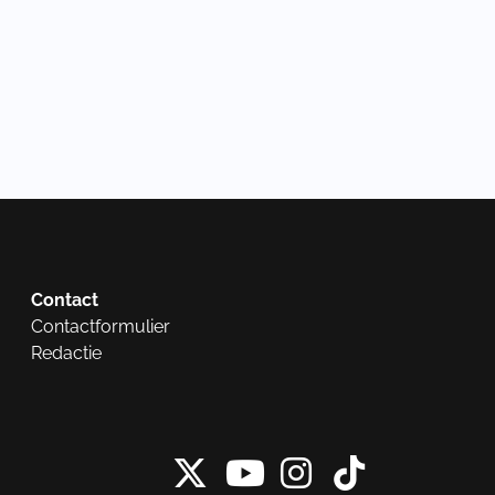
Contact
Contactformulier
Redactie
X van NieuwRech
Instagram 
Tiktok 