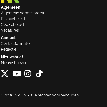
Algemeen
Algemene voorwaarden
Privacybeleid
Cookiebeleid
Vacatures
Contact
Contactformulier
Redactie
Nieuwsbrief
Nieuwsbrieven
X van NieuwRechts
Instagram van Nieuw
Tiktok van Nieuw
Youtube van NieuwRecht
© 2026 NR B.V. - alle rechten voorbehouden