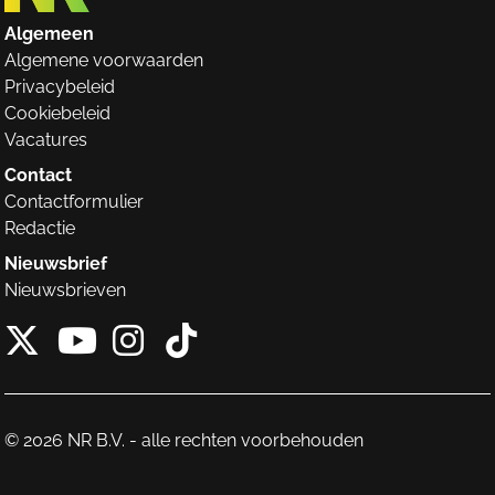
Algemeen
Algemene voorwaarden
Privacybeleid
Cookiebeleid
Vacatures
Contact
Contactformulier
Redactie
Nieuwsbrief
Nieuwsbrieven
X van NieuwRechts
Instagram van Nieuw
Tiktok van Nieuw
Youtube van NieuwRecht
© 2026 NR B.V. - alle rechten voorbehouden