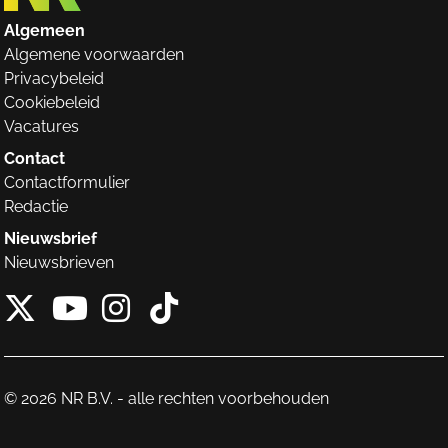
Algemeen
Algemene voorwaarden
Privacybeleid
Cookiebeleid
Vacatures
Contact
Contactformulier
Redactie
Nieuwsbrief
Nieuwsbrieven
X van NieuwRechts
Instagram van Nieuw
Tiktok van Nieuw
Youtube van NieuwRecht
© 2026 NR B.V. - alle rechten voorbehouden