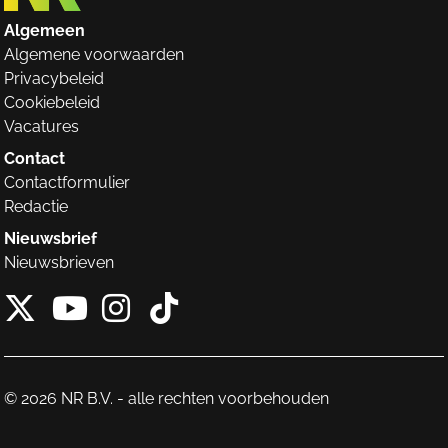
Algemeen
Algemene voorwaarden
Privacybeleid
Cookiebeleid
Vacatures
Contact
Contactformulier
Redactie
Nieuwsbrief
Nieuwsbrieven
X van NieuwRechts
Instagram van Nieuw
Tiktok van Nieuw
Youtube van NieuwRecht
© 2026 NR B.V. - alle rechten voorbehouden