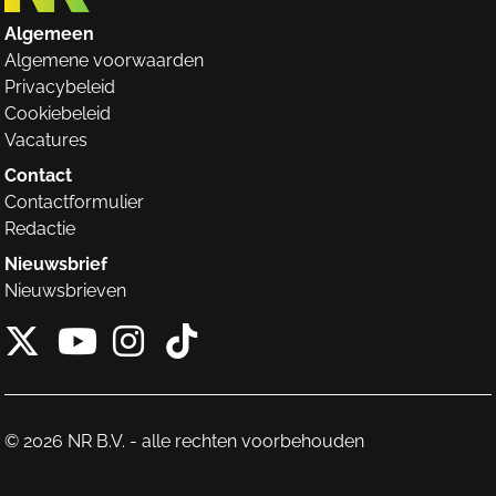
Algemeen
Algemene voorwaarden
Privacybeleid
Cookiebeleid
Vacatures
Contact
Contactformulier
Redactie
Nieuwsbrief
Nieuwsbrieven
X van NieuwRechts
Instagram van Nieuw
Tiktok van Nieuw
Youtube van NieuwRecht
© 2026 NR B.V. - alle rechten voorbehouden