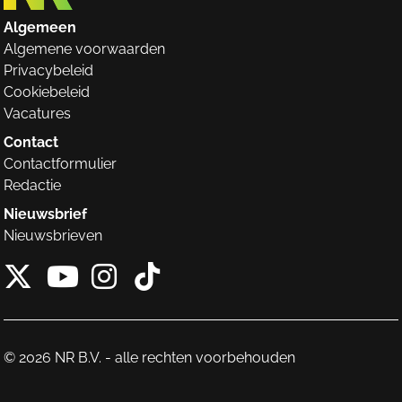
Algemeen
Algemene voorwaarden
Privacybeleid
Cookiebeleid
Vacatures
Contact
Contactformulier
Redactie
Nieuwsbrief
Nieuwsbrieven
X van NieuwRechts
Instagram van Nieuw
Tiktok van Nieuw
Youtube van NieuwRecht
© 2026 NR B.V. - alle rechten voorbehouden