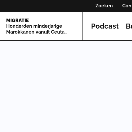
Zoeken
Con
MIGRATIE
Podcast
B
Honderden minderjarige
Marokkanen vanuit Ceuta
naar Spaans vasteland