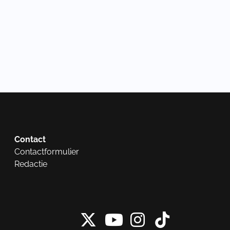
Contact
Contactformulier
Redactie
X van NieuwRech
Instagram 
Tiktok 