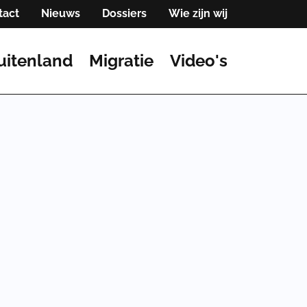
tact
Nieuws
Dossiers
Wie zijn wij
uitenland
Migratie
Video's