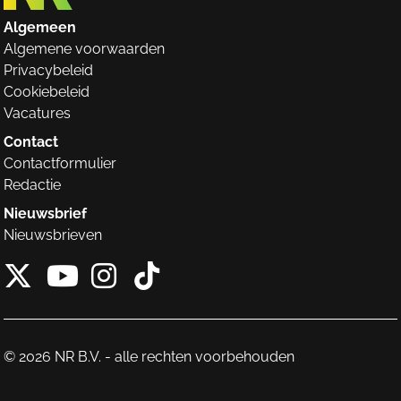
Algemeen
Algemene voorwaarden
Privacybeleid
Cookiebeleid
Vacatures
Contact
Contactformulier
Redactie
Nieuwsbrief
Nieuwsbrieven
X van NieuwRechts
Instagram van Nieuw
Tiktok van Nieuw
Youtube van NieuwRecht
© 2026 NR B.V. - alle rechten voorbehouden