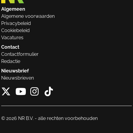
Algemeen
Algemene voorwaarden
Privacybeleid
Cookiebeleid
Vacatures
Contact
Contactformulier
Redactie
Nieuwsbrief
Nieuwsbrieven
X van NieuwRechts
Instagram van Nieuw
Tiktok van Nieuw
Youtube van NieuwRecht
© 2026 NR B.V. - alle rechten voorbehouden