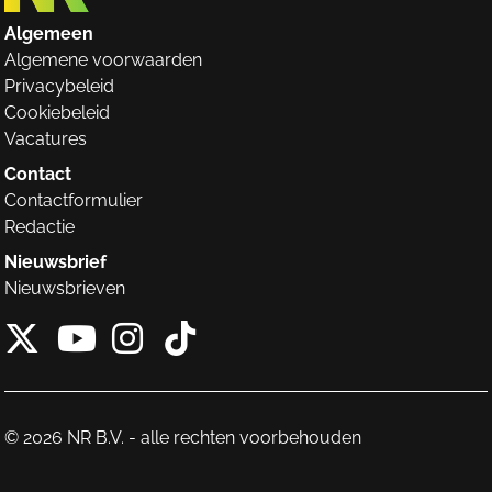
Algemeen
Algemene voorwaarden
Privacybeleid
Cookiebeleid
Vacatures
Contact
Contactformulier
Redactie
Nieuwsbrief
Nieuwsbrieven
X van NieuwRechts
Instagram van Nieuw
Tiktok van Nieuw
Youtube van NieuwRecht
© 2026 NR B.V. - alle rechten voorbehouden