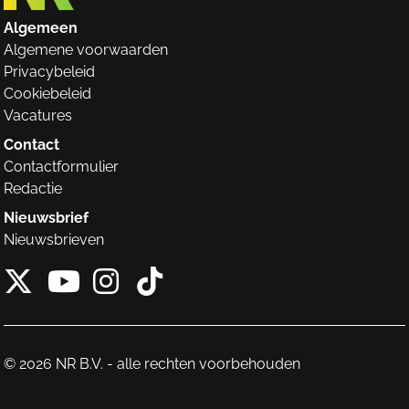
Algemeen
Algemene voorwaarden
Privacybeleid
Cookiebeleid
Vacatures
Contact
Contactformulier
Redactie
Nieuwsbrief
Nieuwsbrieven
X van NieuwRechts
Instagram van Nieuw
Tiktok van Nieuw
Youtube van NieuwRecht
© 2026 NR B.V. - alle rechten voorbehouden