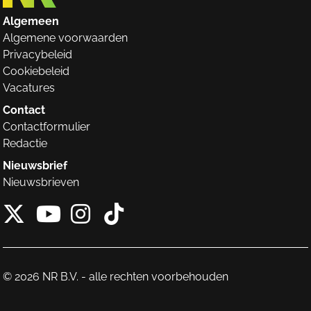
Algemeen
Algemene voorwaarden
Privacybeleid
Cookiebeleid
Vacatures
Contact
Contactformulier
Redactie
Nieuwsbrief
Nieuwsbrieven
X van NieuwRechts
Instagram van Nieuw
Tiktok van Nieuw
Youtube van NieuwRecht
© 2026 NR B.V. - alle rechten voorbehouden