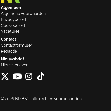
Algemeen
Algemene voorwaarden
Privacybeleid
Cookiebeleid
Vacatures
Contact
Contactformulier
Redactie
Nieuwsbrief
Nieuwsbrieven
X van NieuwRechts
Instagram van Nieuw
Tiktok van Nieuw
Youtube van NieuwRecht
© 2026 NR B.V. - alle rechten voorbehouden