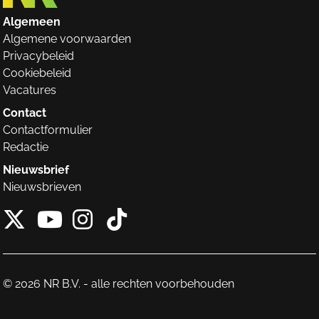
Algemeen
Algemene voorwaarden
Privacybeleid
Cookiebeleid
Vacatures
Contact
Contactformulier
Redactie
Nieuwsbrief
Nieuwsbrieven
X van NieuwRechts
Instagram van Nieuw
Tiktok van Nieuw
Youtube van NieuwRecht
© 2026 NR B.V. - alle rechten voorbehouden