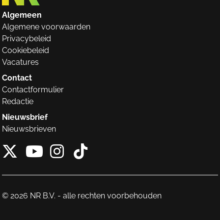
Algemeen
Algemene voorwaarden
Privacybeleid
Cookiebeleid
Vacatures
Contact
Contactformulier
Redactie
Nieuwsbrief
Nieuwsbrieven
X van NieuwRechts
Instagram van Nieuw
Tiktok van Nieuw
Youtube van NieuwRecht
© 2026 NR B.V. - alle rechten voorbehouden