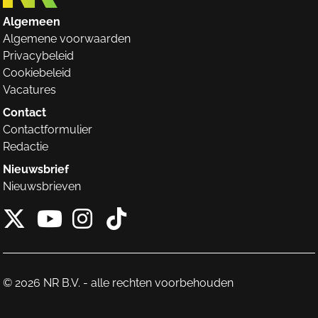
Algemeen
Algemene voorwaarden
Privacybeleid
Cookiebeleid
Vacatures
Contact
Contactformulier
Redactie
Nieuwsbrief
Nieuwsbrieven
X van NieuwRechts
Instagram van Nieuw
Tiktok van Nieuw
Youtube van NieuwRecht
© 2026 NR B.V. - alle rechten voorbehouden