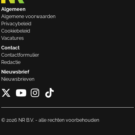
Algemeen
Algemene voorwaarden
Privacybeleid
Cookiebeleid
Vacatures
Contact
Contactformulier
Redactie
Nieuwsbrief
Nieuwsbrieven
X van NieuwRechts
Instagram van Nieuw
Tiktok van Nieuw
Youtube van NieuwRecht
© 2026 NR B.V. - alle rechten voorbehouden