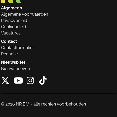
Algemeen
Algemene voorwaarden
Privacybeleid
Cookiebeleid
Vacatures
Contact
Contactformulier
Redactie
Nieuwsbrief
Nieuwsbrieven
X van NieuwRechts
Instagram van Nieuw
Tiktok van Nieuw
Youtube van NieuwRecht
© 2026 NR B.V. - alle rechten voorbehouden