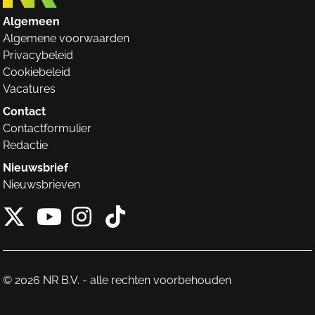
Algemeen
Algemene voorwaarden
Privacybeleid
Cookiebeleid
Vacatures
Contact
Contactformulier
Redactie
Nieuwsbrief
Nieuwsbrieven
X van NieuwRechts
Instagram van Nieuw
Tiktok van Nieuw
Youtube van NieuwRecht
© 2026 NR B.V. - alle rechten voorbehouden