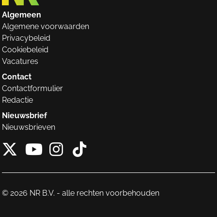
Algemeen
Algemene voorwaarden
Privacybeleid
Cookiebeleid
Vacatures
Contact
Contactformulier
Redactie
Nieuwsbrief
Nieuwsbrieven
X van NieuwRechts
Instagram van Nieuw
Tiktok van Nieuw
Youtube van NieuwRecht
© 2026 NR B.V. - alle rechten voorbehouden