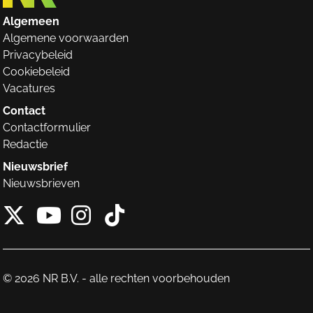
Algemeen
Algemene voorwaarden
Privacybeleid
Cookiebeleid
Vacatures
Contact
Contactformulier
Redactie
Nieuwsbrief
Nieuwsbrieven
X van NieuwRechts
Instagram van Nieuw
Tiktok van Nieuw
Youtube van NieuwRecht
© 2026 NR B.V. - alle rechten voorbehouden