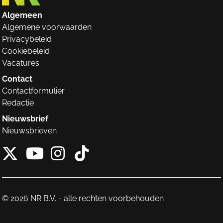
Algemeen
Algemene voorwaarden
Privacybeleid
Cookiebeleid
Vacatures
Contact
Contactformulier
Redactie
Nieuwsbrief
Nieuwsbrieven
X van NieuwRechts
Instagram van Nieuw
Tiktok van Nieuw
Youtube van NieuwRecht
© 2026 NR B.V. - alle rechten voorbehouden