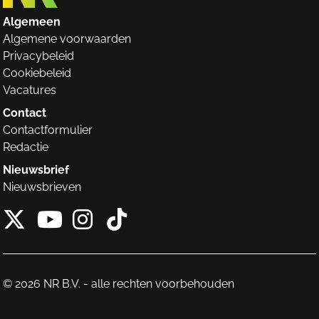
Algemeen
Algemene voorwaarden
Privacybeleid
Cookiebeleid
Vacatures
Contact
Contactformulier
Redactie
Nieuwsbrief
Nieuwsbrieven
X van NieuwRechts
Instagram van Nieuw
Tiktok van Nieuw
Youtube van NieuwRecht
© 2026 NR B.V. - alle rechten voorbehouden