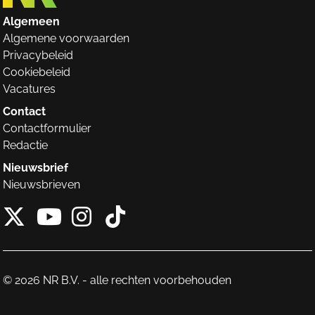
Algemeen
Algemene voorwaarden
Privacybeleid
Cookiebeleid
Vacatures
Contact
Contactformulier
Redactie
Nieuwsbrief
Nieuwsbrieven
X van NieuwRechts
Instagram van Nieuw
Tiktok van Nieuw
Youtube van NieuwRecht
© 2026 NR B.V. - alle rechten voorbehouden