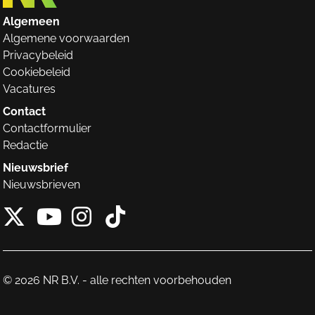
Algemeen
Algemene voorwaarden
Privacybeleid
Cookiebeleid
Vacatures
Contact
Contactformulier
Redactie
Nieuwsbrief
Nieuwsbrieven
X van NieuwRechts
Instagram van Nieuw
Tiktok van Nieuw
Youtube van NieuwRecht
© 2026 NR B.V. - alle rechten voorbehouden