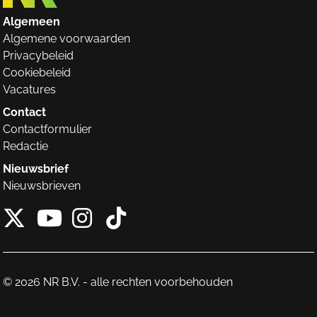
Algemeen
Algemene voorwaarden
Privacybeleid
Cookiebeleid
Vacatures
Contact
Contactformulier
Redactie
Nieuwsbrief
Nieuwsbrieven
X van NieuwRechts
Instagram van Nieuw
Tiktok van Nieuw
Youtube van NieuwRecht
© 2026 NR B.V. - alle rechten voorbehouden