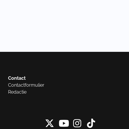
Contact
Contactformulier
Redactie
X van NieuwRech
Instagram 
Tiktok 