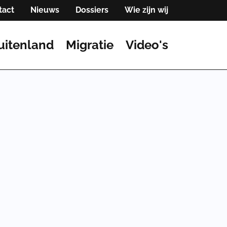
tact
Nieuws
Dossiers
Wie zijn wij
uitenland
Migratie
Video's