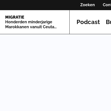
Zoeken
Con
MIGRATIE
Podcast
B
Honderden minderjarige
Marokkanen vanuit Ceuta
naar Spaans vasteland