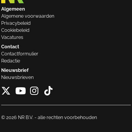
Algemeen
Algemene voorwaarden
Privacybeleid
Cookiebeleid
Vacatures
Contact
Contactformulier
Redactie
Nieuwsbrief
Nieuwsbrieven
X van NieuwRechts
Instagram van Nieuw
Tiktok van Nieuw
Youtube van NieuwRecht
© 2026 NR B.V. - alle rechten voorbehouden