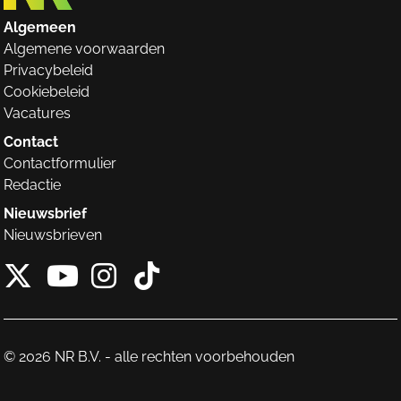
Algemeen
Algemene voorwaarden
Privacybeleid
Cookiebeleid
Vacatures
Contact
Contactformulier
Redactie
Nieuwsbrief
Nieuwsbrieven
X van NieuwRechts
Instagram van Nieuw
Tiktok van Nieuw
Youtube van NieuwRecht
© 2026 NR B.V. - alle rechten voorbehouden