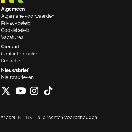
Algemeen
Algemene voorwaarden
Privacybeleid
Cookiebeleid
Vacatures
Contact
Contactformulier
Redactie
Nieuwsbrief
Nieuwsbrieven
X van NieuwRechts
Instagram van Nieuw
Tiktok van Nieuw
Youtube van NieuwRecht
© 2026 NR B.V. - alle rechten voorbehouden