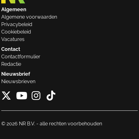
Algemeen
Algemene voorwaarden
Privacybeleid
Cookiebeleid
Vacatures
Contact
Contactformulier
Redactie
Nieuwsbrief
Nieuwsbrieven
X van NieuwRechts
Instagram van Nieuw
Tiktok van Nieuw
Youtube van NieuwRecht
© 2026 NR B.V. - alle rechten voorbehouden