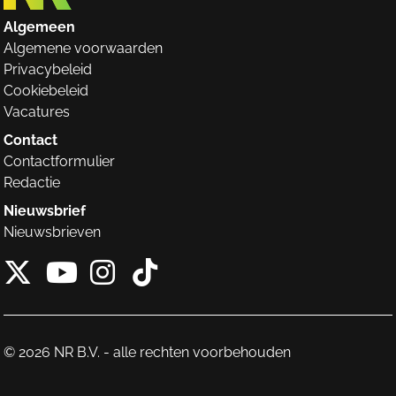
Algemeen
Algemene voorwaarden
Privacybeleid
Cookiebeleid
Vacatures
Contact
Contactformulier
Redactie
Nieuwsbrief
Nieuwsbrieven
X van NieuwRechts
Instagram van Nieuw
Tiktok van Nieuw
Youtube van NieuwRecht
© 2026 NR B.V. - alle rechten voorbehouden