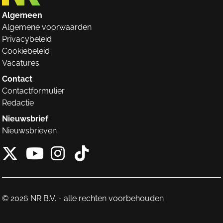
Algemeen
Algemene voorwaarden
Privacybeleid
Cookiebeleid
Vacatures
Contact
Contactformulier
Redactie
Nieuwsbrief
Nieuwsbrieven
X van NieuwRechts
Instagram van Nieuw
Tiktok van Nieuw
Youtube van NieuwRecht
© 2026 NR B.V. - alle rechten voorbehouden