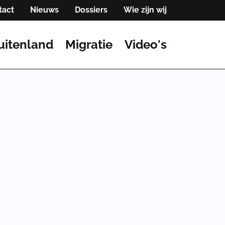
tact
Nieuws
Dossiers
Wie zijn wij
uitenland
Migratie
Video's