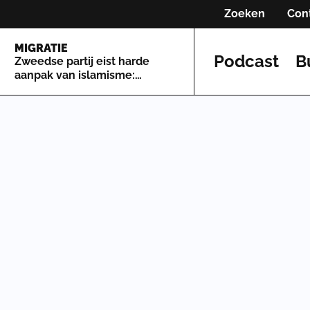
Zoeken
Con
MIGRATIE
Podcast
B
Zweedse partij eist harde
aanpak van islamisme:
'Grootste bedreigingen
Zweden'