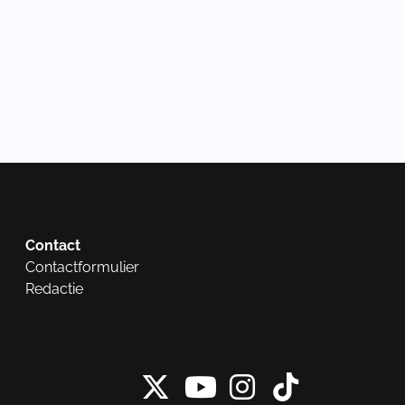
Contact
Contactformulier
Redactie
X van NieuwRech
Instagram 
Tiktok 