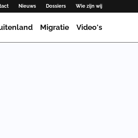
tact
Nieuws
Dossiers
Wie zijn wij
uitenland
Migratie
Video's