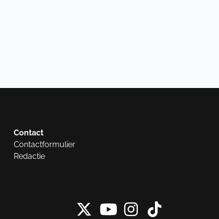
Contact
Contactformulier
Redactie
X van NieuwRech
Instagram 
Tiktok 