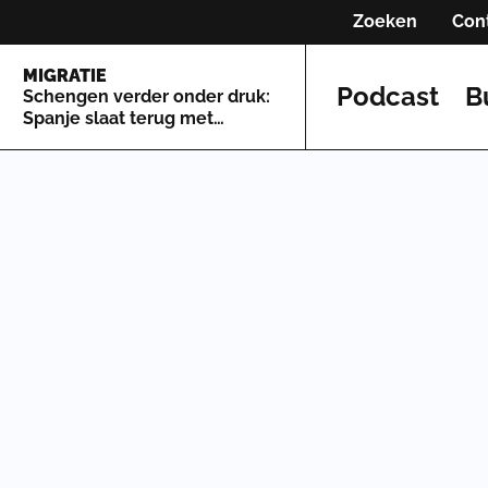
Zoeken
Con
MIGRATIE
Podcast
B
Schengen verder onder druk:
Spanje slaat terug met
grenscontroles tegen Italië