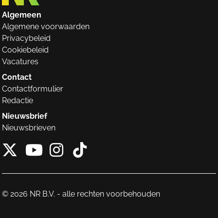
Algemeen
Algemene voorwaarden
Privacybeleid
Cookiebeleid
Vacatures
Contact
Contactformulier
Redactie
Nieuwsbrief
Nieuwsbrieven
X van NieuwRechts
Instagram van Nieuw
Tiktok van Nieuw
Youtube van NieuwRecht
© 2026 NR B.V. - alle rechten voorbehouden