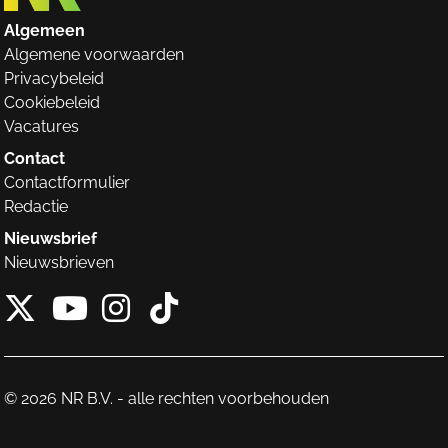
Algemeen
Algemene voorwaarden
Privacybeleid
Cookiebeleid
Vacatures
Contact
Contactformulier
Redactie
Nieuwsbrief
Nieuwsbrieven
X van NieuwRechts
Instagram van Nieuw
Tiktok van Nieuw
Youtube van NieuwRecht
© 2026 NR B.V. - alle rechten voorbehouden