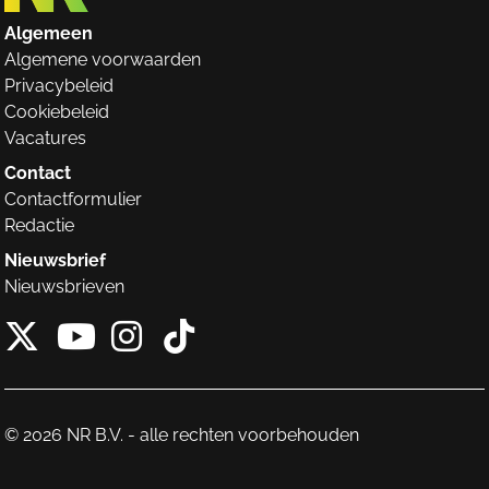
Algemeen
Algemene voorwaarden
Privacybeleid
Cookiebeleid
Vacatures
Contact
Contactformulier
Redactie
Nieuwsbrief
Nieuwsbrieven
X van NieuwRechts
Instagram van Nieuw
Tiktok van Nieuw
Youtube van NieuwRecht
© 2026 NR B.V. - alle rechten voorbehouden