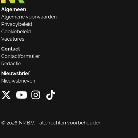
Algemeen
Algemene voorwaarden
Privacybeleid
Cookiebeleid
Vacatures
Contact
Contactformulier
Redactie
Nieuwsbrief
Nieuwsbrieven
X van NieuwRechts
Instagram van Nieuw
Tiktok van Nieuw
Youtube van NieuwRecht
© 2026 NR B.V. - alle rechten voorbehouden