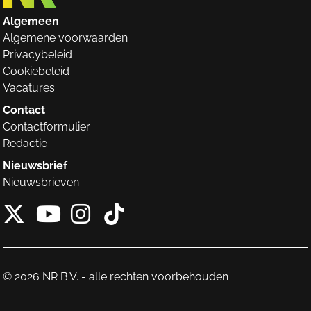
Algemeen
Algemene voorwaarden
Privacybeleid
Cookiebeleid
Vacatures
Contact
Contactformulier
Redactie
Nieuwsbrief
Nieuwsbrieven
X van NieuwRechts
Instagram van Nieuw
Tiktok van Nieuw
Youtube van NieuwRecht
© 2026 NR B.V. - alle rechten voorbehouden