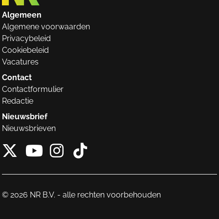
Algemeen
Algemene voorwaarden
Privacybeleid
Cookiebeleid
Vacatures
Contact
Contactformulier
Redactie
Nieuwsbrief
Nieuwsbrieven
X van NieuwRechts
Instagram van Nieuw
Tiktok van Nieuw
Youtube van NieuwRecht
© 2026 NR B.V. - alle rechten voorbehouden