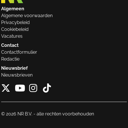
Algemeen
Algemene voorwaarden
Privacybeleid
Cookiebeleid
Vacatures
Contact
Contactformulier
Redactie
Nieuwsbrief
Nieuwsbrieven
X van NieuwRechts
Instagram van Nieuw
Tiktok van Nieuw
Youtube van NieuwRecht
© 2026 NR B.V. - alle rechten voorbehouden