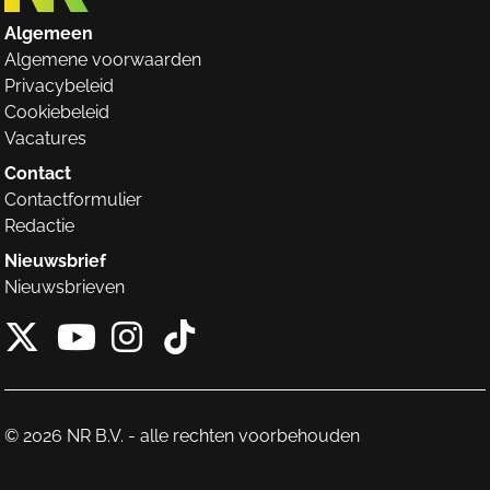
Algemeen
Algemene voorwaarden
Privacybeleid
Cookiebeleid
Vacatures
Contact
Contactformulier
Redactie
Nieuwsbrief
Nieuwsbrieven
X van NieuwRechts
Instagram van Nieuw
Tiktok van Nieuw
Youtube van NieuwRecht
© 2026 NR B.V. - alle rechten voorbehouden