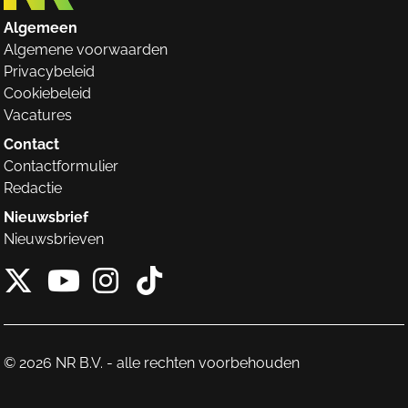
Algemeen
Algemene voorwaarden
Privacybeleid
Cookiebeleid
Vacatures
Contact
Contactformulier
Redactie
Nieuwsbrief
Nieuwsbrieven
X van NieuwRechts
Instagram van Nieuw
Tiktok van Nieuw
Youtube van NieuwRecht
© 2026 NR B.V. - alle rechten voorbehouden