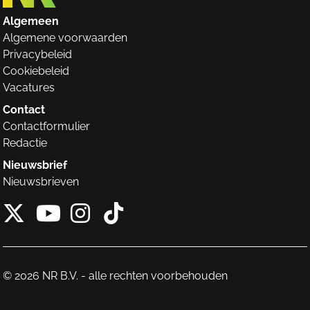
Algemeen
Algemene voorwaarden
Privacybeleid
Cookiebeleid
Vacatures
Contact
Contactformulier
Redactie
Nieuwsbrief
Nieuwsbrieven
X van NieuwRechts
Instagram van Nieuw
Tiktok van Nieuw
Youtube van NieuwRecht
© 2026 NR B.V. - alle rechten voorbehouden